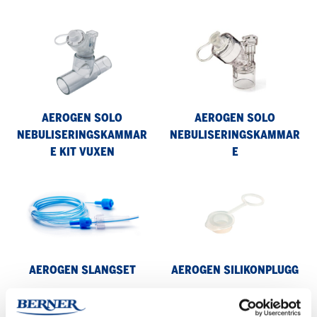
Aerogen
Aerogen
Solo
Solo
Nebuliseringskammare
Nebuliseringskammare
kit
vuxen
AEROGEN SOLO
AEROGEN SOLO
NEBULISERINGSKAMMAR
NEBULISERINGSKAMMAR
E KIT VUXEN
E
Aerogen
Aerogen
Slangset
Silikonplugg
AEROGEN SLANGSET
AEROGEN SILIKONPLUGG
Aerogen
Aerogen