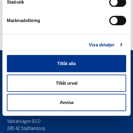
Statistik
AEROGEN METALLFÄSTE
Marknadsföring
LADDA FLER
Visa detaljer
Tillåt alla
Tillåt urval
Avvisa
Bröderna Berner AB
Berner Medical
Västanvägen 83 D
245 42 Staffanstorp