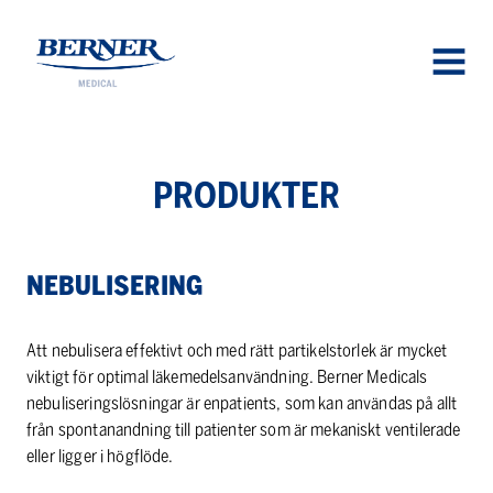
Berner Medical
OPEN
MENU
PRO­DUK­TER
NE­BU­LI­SE­RING
Att nebulisera effektivt och med rätt partikelstorlek är mycket
viktigt för optimal läkemedelsanvändning. Berner Medicals
nebuliseringslösningar är enpatients, som kan användas på allt
från spontanandning till patienter som är mekaniskt ventilerade
eller ligger i högflöde.