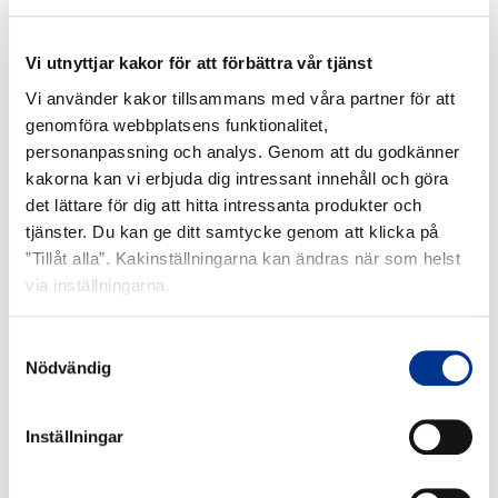
Pro-
Nätadapter
X
(USB)
Vi utnyttjar kakor för att förbättra vår tjänst
Vi använder kakor tillsammans med våra partner för att
AEROGEN PRO-X
AEROGEN NÄTADAPTER
genomföra webbplatsens funktionalitet,
(USB)
personanpassning och analys. Genom att du godkänner
kakorna kan vi erbjuda dig intressant innehåll och göra
Aerogen
Aerogen
det lättare för dig att hitta intressanta produkter och
Nätadapter
Munstycke
tjänster. Du kan ge ditt samtycke genom att klicka på
(Pro/Pro-
”Tillåt alla”. Kakinställningarna kan ändras när som helst
X)
via inställningarna.
AEROGEN NÄTADAPTER
AEROGEN MUNSTYCKE
Samtyckesval
(PRO/PRO-X)
Nödvändig
Aerogen
Metallfäste
Inställningar