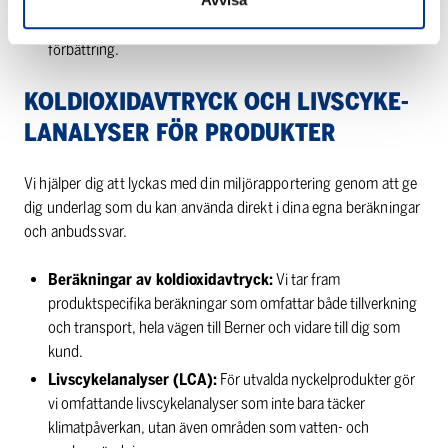
Kontinuerlig förbättring:
Både revisionerna och EcoVadis
hållbarhetsbedömningar bygger på principen om ständig
förbättring.
KOL­DI­OX­I­DAV­TRYCK OCH LIVSCY­KE­
LA­NA­LY­SER FÖR PRO­DUK­TER
Vi hjälper dig att lyckas med din miljörapportering genom att ge
dig underlag som du kan använda direkt i dina egna beräkningar
och anbudssvar.
Beräkningar av koldioxidavtryck:
Vi tar fram
produktspecifika beräkningar som omfattar både tillverkning
och transport, hela vägen till Berner och vidare till dig som
kund.
Livscykelanalyser (LCA):
För utvalda nyckelprodukter gör
vi omfattande livscykelanalyser som inte bara täcker
klimatpåverkan, utan även områden som vatten- och