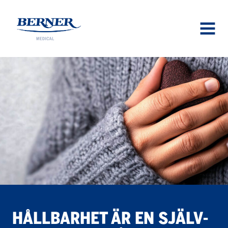
Berner Medical
OPEN
MENU
HÅLL­BAR­HET ÄR EN SJÄLV­