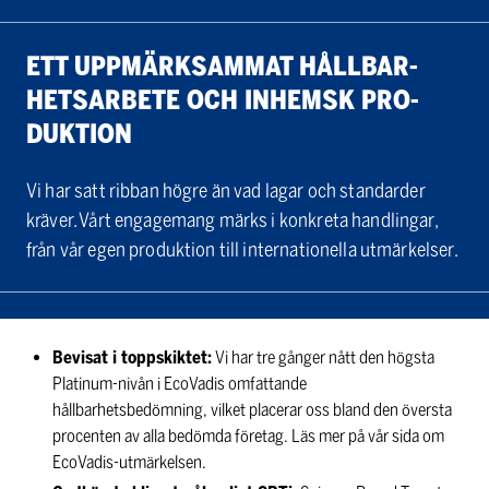
ETT UPP­MÄRK­SAM­MAT HÅLL­BAR­
HETS­AR­BE­TE OCH IN­HEMSK PRO­
DUK­TION
Vi har satt ribban högre än vad lagar och standarder
kräver. Vårt engagemang märks i konkreta handlingar,
från vår egen produktion till internationella utmärkelser.
Bevisat i toppskiktet:
Vi har tre gånger nått den högsta
Platinum-nivån i EcoVadis omfattande
hållbarhetsbedömning, vilket placerar oss bland den översta
procenten av alla bedömda företag. Läs mer på vår sida om
EcoVadis-utmärkelsen.