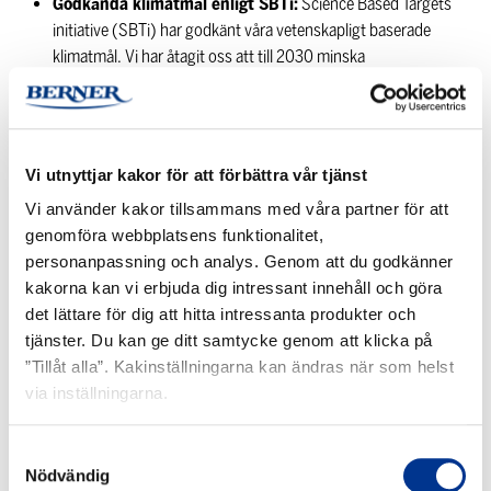
Godkända klimatmål enligt SBTi:
Science Based Targets
initiative (SBTi) har godkänt våra vetenskapligt baserade
klimatmål. Vi har åtagit oss att till 2030 minska
växthusgasutsläppen från vår egen verksamhet med 42
procent (Scope 1 och 2) och utsläppen i värdekedjan (Scope
3) med 51,6 procent*. (*ett intensitetsmål som tar hänsyn till
tillväxt eller nedgång i verksamheten)
Vi utnyttjar kakor för att förbättra vår tjänst
Inhemsk produktion och produktutveckling:
Med egen
Vi använder kakor tillsammans med våra partner för att
produktutveckling i Helsingfors och produktion i Heinävesi
genomföra webbplatsens funktionalitet,
och Ylöjärvi säkerställer vi kvalitet, leveranssäkerhet och
personanpassning och analys. Genom att du godkänner
produktsäkerhet. I Heinävesi tillverkas våra produkter med
kakorna kan vi erbjuda dig intressant innehåll och göra
100 procent förnybar energi, och vi är dessutom kommunens
det lättare för dig att hitta intressanta produkter och
största privata arbetsgivare.
tjänster. Du kan ge ditt samtycke genom att klicka på
Långsiktigt engagemang för våra medarbetare:
Sedan
”Tillåt alla”. Kakinställningarna kan ändras när som helst
1940-talet har vi systematiskt arbetat för våra medarbetares
via inställningarna.
välbefinnande och varje år delat ut en vinstbonus till hela
personalen, utan avbrott.
Samtyckesval
Nödvändig
HÅLL­BAR­HET GE­NOM HELA LE­VE­