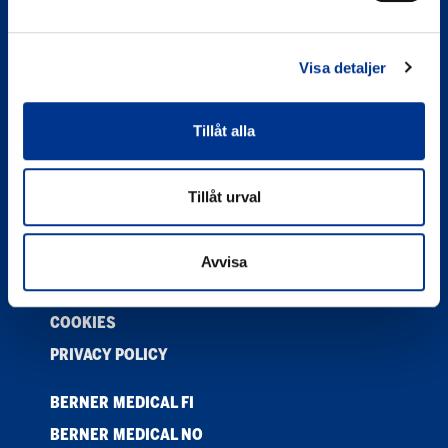
192 79 Sollentuna
Kontakt
Visa detaljer
info.medical.se@bernercompany.com
08-446 15 06
Tillåt alla
Order
Gör din beställning här
Tillåt urval
PRODUKTER
KONTAKTA OSS
Avvisa
NYHETER
COOKIES
PRIVACY POLICY
BERNER MEDICAL FI
BERNER MEDICAL NO