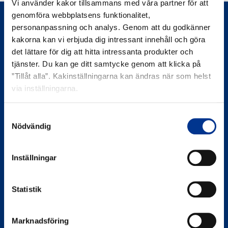
Vi använder kakor tillsammans med våra partner för att
nässkydd
genomföra webbplatsens funktionalitet,
typ
personanpassning och analys. Genom att du godkänner
IIR,
kakorna kan vi erbjuda dig intressant innehåll och göra
elastiska
det lättare för dig att hitta intressanta produkter och
öronband
tjänster. Du kan ge ditt samtycke genom att klicka på
”Tillåt alla”. Kakinställningarna kan ändras när som helst
via inställningarna.
Bröderna Berner AB
Berner Medical
Samtyckesval
Västanvägen 83 D
Nödvändig
245 42 Staffanstorp
Inställningar
Organisationsnummer
556065-3031
Statistik
Bröderna Berner AB
Berner Medical
Marknadsföring
Bergkällavägen 27 A