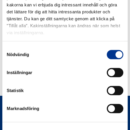
kakorna kan vi erbjuda dig intressant innehåll och göra
det lättare för dig att hitta intressanta produkter och
RELATERADE PRODUKTER
tjänster. Du kan ge ditt samtycke genom att klicka på
”Tillåt alla”. Kakinställningarna kan ändras när som helst
Andningstränare
Aerogen
via inställningarna.
IMT
Ultra
Samtyckesval
Nödvändig
Inställningar
ANDNINGSTRÄNARE IMT
Statistik
Marknadsföring