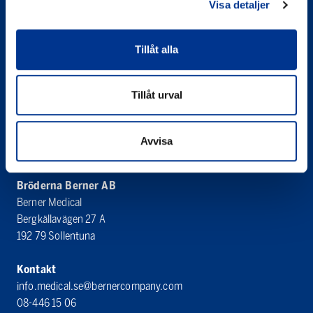
Visa detaljer
Tillåt alla
Bröderna Berner AB
Berner Medical
Västanvägen 83 D
Tillåt urval
245 42 Staffanstorp
Organisationsnummer
Avvisa
556065-3031
Bröderna Berner AB
Berner Medical
Bergkällavägen 27 A
192 79 Sollentuna
Kontakt
info.medical.se@bernercompany.com
08-446 15 06