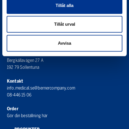
Västanvägen 83 D
Tillåt alla
245 42 Staffanstorp
Tillåt urval
Organisationsnummer
556065-3031
Avvisa
Bröderna Berner AB
Berner Medical
Bergkällavägen 27 A
192 79 Sollentuna
Kontakt
info.medical.se@bernercompany.com
08-446 15 06
Order
Gör din beställning här