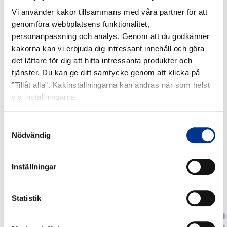
Vi använder kakor tillsammans med våra partner för att
LADDA NER PRODUKTINFORMATION
genomföra webbplatsens funktionalitet,
personanpassning och analys. Genom att du godkänner
kakorna kan vi erbjuda dig intressant innehåll och göra
det lättare för dig att hitta intressanta produkter och
tjänster. Du kan ge ditt samtycke genom att klicka på
”Tillåt alla”. Kakinställningarna kan ändras när som helst
RELATERADE PRODUKTER
via inställningarna.
RECAfem
HomeCat
Samtyckesval
Nödvändig
Vaginal
Ready
tampong
–
PVC-
Inställningar
fri
tappnings
i
Statistik
vatten
RECAFEM VAGINAL TAMPONG
H