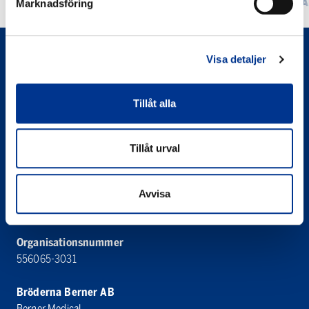
TA
Marknadsföring
Visa detaljer
Tillåt alla
Tillåt urval
Bröderna Berner AB
Berner Medical
Västanvägen 83 D
Avvisa
245 42 Staffanstorp
Organisationsnummer
556065-3031
Bröderna Berner AB
Berner Medical