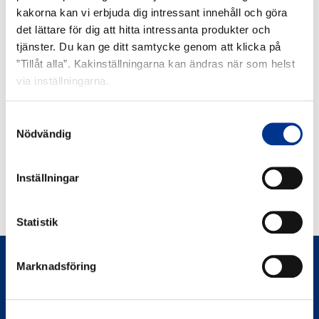
kakorna kan vi erbjuda dig intressant innehåll och göra
RELATERADE PRODUKTER
det lättare för dig att hitta intressanta produkter och
tjänster. Du kan ge ditt samtycke genom att klicka på
Aquaflush
Aquaflus
”Tillåt alla”. Kakinställningarna kan ändras när som helst
200
500X
via inställningarna.
Samtyckesval
Nödvändig
Inställningar
AQUAFLUSH 200
Statistik
Marknadsföring