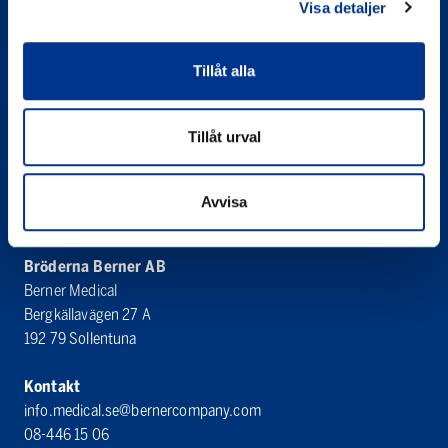
Visa detaljer
Tillåt alla
Bröderna Berner AB
Berner Medical
Västanvägen 83 D
Tillåt urval
245 42 Staffanstorp
Organisationsnummer
Avvisa
556065-3031
Bröderna Berner AB
Berner Medical
Bergkällavägen 27 A
192 79 Sollentuna
Kontakt
info.medical.se@bernercompany.com
08-446 15 06