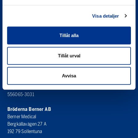
Visa detaljer
Tillåt alla
Bröderna Berner AB
Tillåt urval
Berner Medical
Västanvägen 83 D
245 42 Staffanstorp
Avvisa
Organisationsnummer
556065-3031
Bröderna Berner AB
Berner Medical
Bergkällavägen 27 A
192 79 Sollentuna