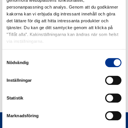
genomföra webbplatsens funktionalitet,
personanpassning och analys. Genom att du godkänner
kakorna kan vi erbjuda dig intressant innehåll och göra
det lättare för dig att hitta intressanta produkter och
tjänster. Du kan ge ditt samtycke genom att klicka på
RELATERADE PRODUKTER
”Tillåt alla”. Kakinställningarna kan ändras när som helst
via inställningarna.
Andningstränare
Aerogen
IMT
Ultra
Samtyckesval
Nödvändig
Inställningar
Statistik
ANDNINGSTRÄNARE IMT
Marknadsföring