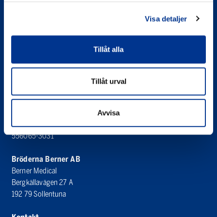
Visa detaljer
Tillåt alla
Bröderna Berner AB
Berner Medical
Tillåt urval
Västanvägen 83 D
245 42 Staffanstorp
Avvisa
Organisationsnummer
556065-3031
Bröderna Berner AB
Berner Medical
Bergkällavägen 27 A
192 79 Sollentuna