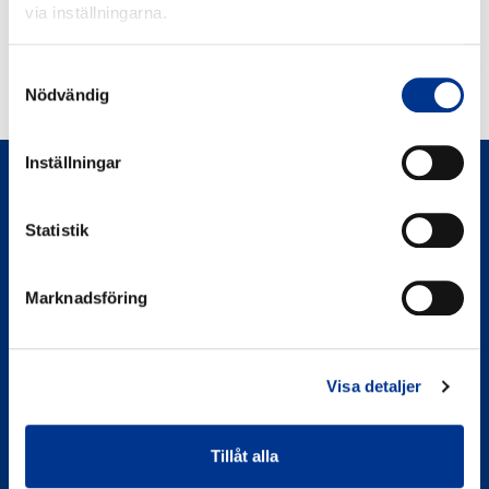
via inställningarna.
Samtyckesval
Nödvändig
ANDNINGSTRÄNARE IMT
Inställningar
Statistik
Marknadsföring
Bröderna Berner AB
Berner Medical
Visa detaljer
Västanvägen 83 D
245 42 Staffanstorp
Tillåt alla
Organisationsnummer