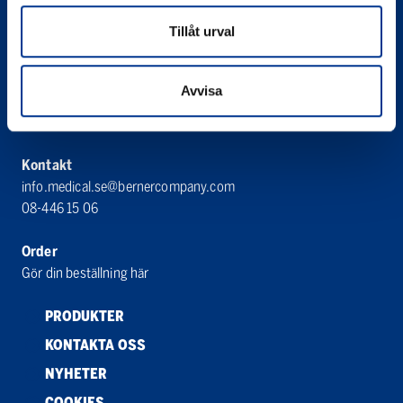
556065-3031
Tillåt urval
Bröderna Berner AB
Berner Medical
Avvisa
Bergkällavägen 27 A
192 79 Sollentuna
Kontakt
info.medical.se@bernercompany.com
08-446 15 06
Order
Gör din beställning här
PRODUKTER
KONTAKTA OSS
NYHETER
COOKIES