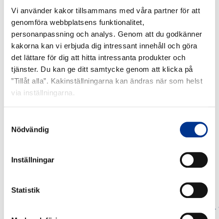
Vi använder kakor tillsammans med våra partner för att
LADDA NER PRODUKTINFORMATION
genomföra webbplatsens funktionalitet,
personanpassning och analys. Genom att du godkänner
kakorna kan vi erbjuda dig intressant innehåll och göra
det lättare för dig att hitta intressanta produkter och
tjänster. Du kan ge ditt samtycke genom att klicka på
”Tillåt alla”. Kakinställningarna kan ändras när som helst
RELATERADE PRODUKTER
via inställningarna.
ZenSiv
1
Samtyckesval
Post
–
Nödvändig
–
dels
op
tömbar
Inställningar
påse
påse
med
luftnings
Statistik
ZENSIV POST – OP PÅSE
1