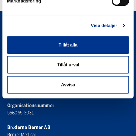
Marknadsföring
Visa detaljer
Tillåt alla
Tillåt urval
Bröderna Berner AB
Berner Medical
Västanvägen 83 D
Avvisa
245 42 Staffanstorp
Organisationsnummer
556065-3031
Bröderna Berner AB
Berner Medical