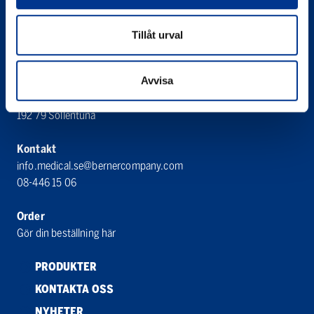
Organisationsnummer
556065-3031
Tillåt urval
Bröderna Berner AB
Avvisa
Berner Medical
Bergkällavägen 27 A
192 79 Sollentuna
Kontakt
info.medical.se@bernercompany.com
08-446 15 06
Order
Gör din beställning här
PRODUKTER
KONTAKTA OSS
NYHETER