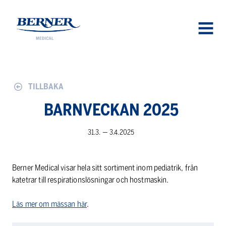
Berner Medical
OPEN
MENU
TILLBAKA
BARN­VEC­KAN 2025
31.3. — 3.4.2025
Berner Medical visar hela sitt sortiment inom pediatrik, från
katetrar till respirationslösningar och hostmaskin.
Läs mer om mässan här
.