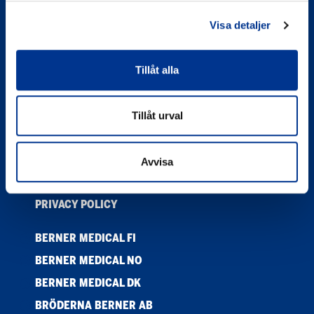
info.medical.se@bernercompany.com
Visa detaljer
08-446 15 06
Order
Tillåt alla
Gör din beställning här
PRODUKTER
Tillåt urval
KONTAKTA OSS
NYHETER
Avvisa
COOKIES
PRIVACY POLICY
BERNER MEDICAL FI
BERNER MEDICAL NO
BERNER MEDICAL DK
BRÖDERNA BERNER AB