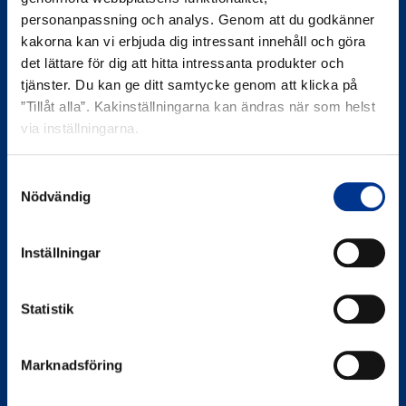
personanpassning och analys. Genom att du godkänner
kakorna kan vi erbjuda dig intressant innehåll och göra
det lättare för dig att hitta intressanta produkter och
tjänster. Du kan ge ditt samtycke genom att klicka på
”Tillåt alla”. Kakinställningarna kan ändras när som helst
Bröderna Berner AB
via inställningarna.
Berner Medical
Västanvägen 83 D
Samtyckesval
245 42 Staffanstorp
Nödvändig
Organisationsnummer
556065-3031
Inställningar
Bröderna Berner AB
Statistik
Berner Medical
Bergkällavägen 27 A
192 79 Sollentuna
Marknadsföring
Kontakt