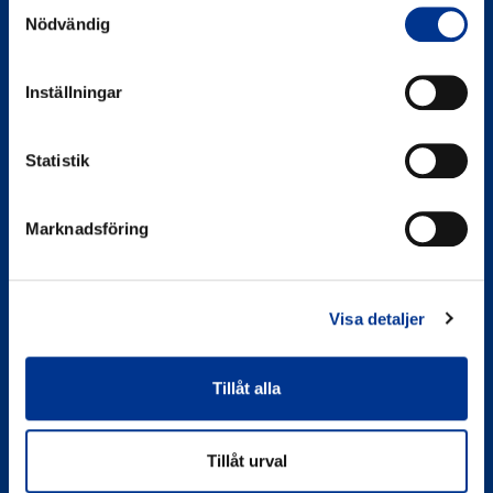
Samtyckesval
Nödvändig
Inställningar
Statistik
Bröderna Berner AB
Marknadsföring
Berner Medical
Västanvägen 83 D
245 42 Staffanstorp
Visa detaljer
Organisationsnummer
556065-3031
Tillåt alla
Bröderna Berner AB
Berner Medical
Tillåt urval
Bergkällavägen 27 A