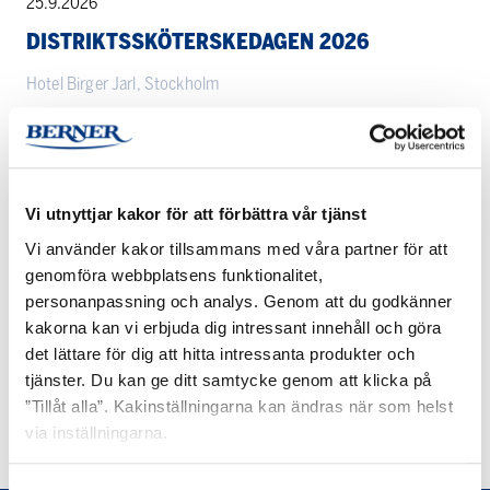
Distriktssköterskedagen
25.9.2026
2026
DISTRIKTSSKÖTERSKEDAGEN 2026
Hotel Birger Jarl, Stockholm
Urologiveckan
29.9. — 1.10.2026
2026
UROLOGIVECKAN 2026 I VÄXJÖ
i
Vi utnyttjar kakor för att förbättra vår tjänst
Växjö
Växjö Konserthus Västra Esplanaden 10
Vi använder kakor tillsammans med våra partner för att
genomföra webbplatsens funktionalitet,
personanpassning och analys. Genom att du godkänner
Flisa-
6.10. — 8.10.2026
kakorna kan vi erbjuda dig intressant innehåll och göra
kongressen
det lättare för dig att hitta intressanta produkter och
FLISA-KONGRESSEN 2026
2026
tjänster. Du kan ge ditt samtycke genom att klicka på
Umeå
”Tillåt alla”. Kakinställningarna kan ändras när som helst
via inställningarna.