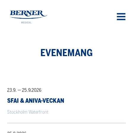
Berner Medical
OPEN
MENU
EVE­NE­MANG
SFAI
23.9. — 25.9.2026
&
SFAI & ANIVA-VECKAN
AnIva-
veckan
Stockholm Waterfront